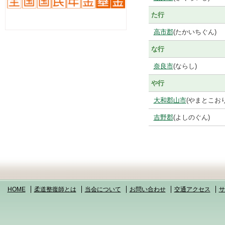
た行
高市郡
(たかいちぐん)
な行
奈良市
(ならし)
や行
大和郡山市
(やまとこお
吉野郡
(よしのぐん)
HOME
柔道整復師とは
当会について
お問い合わせ
交通アクセス
サ