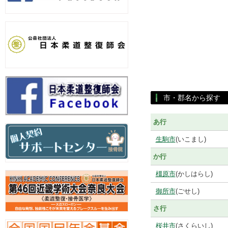
市・郡名から探す
あ行
生駒市
(いこまし)
か行
橿原市
(かしはらし)
御所市
(ごせし)
さ行
桜井市
(さくらいし)